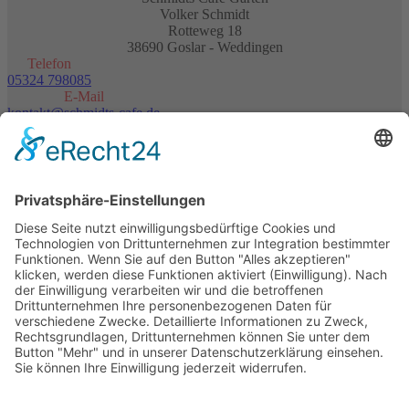
Volker Schmidt
Rotteweg 18
38690 Goslar - Weddingen
Telefon
05324 798085
E-Mail
kontakt@schmidts-cafe.de
Wir benötigen Ihre Zustimmung, um den
Google Maps-Service zu laden!
Wir verwenden einen Service eines Drittanbieters, um
Karteninhalte einzubetten. Dieser Service kann Daten
zu Ihren Aktivitäten sammeln. Bitte lesen Sie die Details
durch und stimmen Sie der Nutzung des Service zu,
um diese Karte anzuzeigen.
Mehr Informationen
Akzeptieren